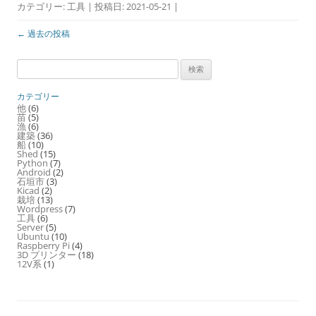
カテゴリー:
工具
| 投稿日:
2021-05-21
|
投
←
過去の投稿
稿
検
ナ
索:
ビ
カテゴリー
ゲ
他
(6)
苗
(5)
ー
漁
(6)
シ
建築
(36)
船
(10)
ョ
Shed
(15)
Python
(7)
ン
Android
(2)
石垣市
(3)
Kicad
(2)
栽培
(13)
Wordpress
(7)
工具
(6)
Server
(5)
Ubuntu
(10)
Raspberry Pi
(4)
3D プリンター
(18)
12V系
(1)