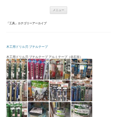
コ
石垣島海人 fisherman.jp #29
2021年〜
メニュー
ン
テ
ン
ツ
「
工具
」カテゴリーアーカイブ
へ
ス
キ
ッ
プ
木工用ドリル刃 ブチルテープ
木工用ドリル刃 ブチルテープ アルミテープ（@石垣）